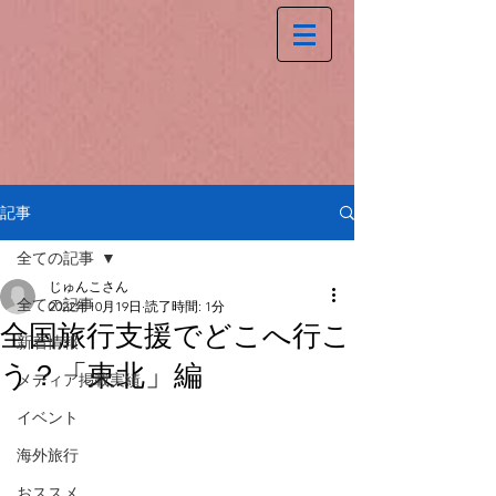
記事
全ての記事
じゅんこさん
全ての記事
2022年10月19日
読了時間: 1分
全国旅行支援でどこへ行こ
新着情報
う？「東北」編
メディア掲載実績
イベント
海外旅行
おススメ