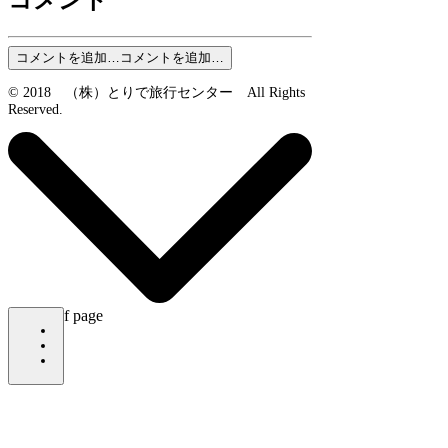
コメント
コメントを追加…
コメントを追加…
© 2018 （株）とりで旅行センター All Rights
Reserved.
bottom of page